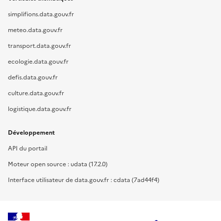
simplifions.data.gouv.fr
meteo.data.gouv.fr
transport.data.gouv.fr
ecologie.data.gouv.fr
defis.data.gouv.fr
culture.data.gouv.fr
logistique.data.gouv.fr
Développement
API du portail
Moteur open source : udata (17.2.0)
Interface utilisateur de data.gouv.fr : cdata (7ad44f4)