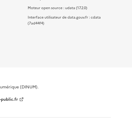
Moteur open source : udata (17.2.0)
Interface utilisateur de data.gouv.fr : cdata
(7ad44f4)
 Numérique (DINUM).
-public.fr