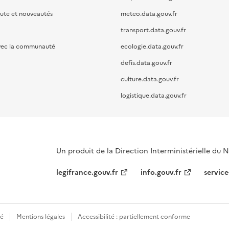
oute et nouveautés
meteo.data.gouv.fr
transport.data.gouv.fr
vec la communauté
ecologie.data.gouv.fr
defis.data.gouv.fr
culture.data.gouv.fr
logistique.data.gouv.fr
Un produit de la Direction Interministérielle du
legifrance.gouv.fr
info.gouv.fr
service
té
Mentions légales
Accessibilité : partiellement conforme