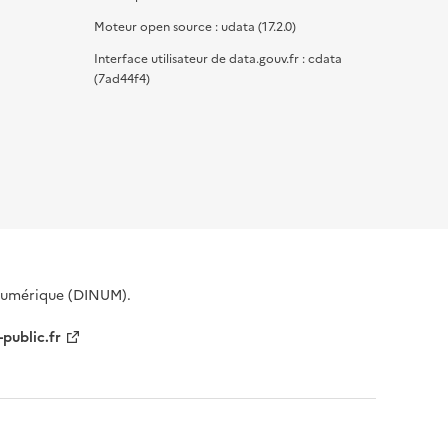
Moteur open source : udata (17.2.0)
Interface utilisateur de data.gouv.fr : cdata
(7ad44f4)
 Numérique (DINUM).
-public.fr