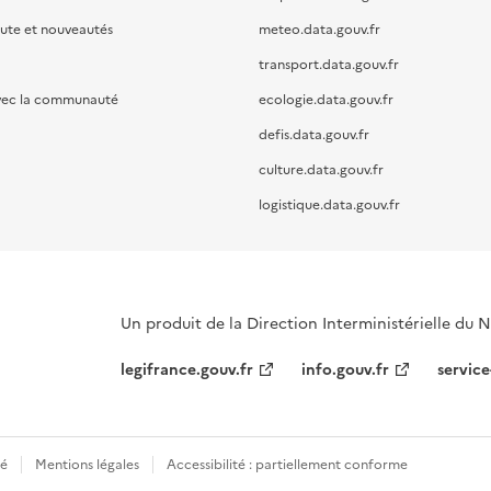
oute et nouveautés
meteo.data.gouv.fr
transport.data.gouv.fr
vec la communauté
ecologie.data.gouv.fr
defis.data.gouv.fr
culture.data.gouv.fr
logistique.data.gouv.fr
Un produit de la Direction Interministérielle du
legifrance.gouv.fr
info.gouv.fr
service
té
Mentions légales
Accessibilité : partiellement conforme