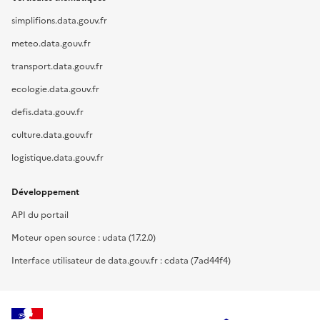
simplifions.data.gouv.fr
meteo.data.gouv.fr
transport.data.gouv.fr
ecologie.data.gouv.fr
defis.data.gouv.fr
culture.data.gouv.fr
logistique.data.gouv.fr
Développement
API du portail
Moteur open source : udata (17.2.0)
Interface utilisateur de data.gouv.fr : cdata (7ad44f4)