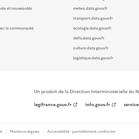
oute et nouveautés
meteo.data.gouv.fr
transport.data.gouv.fr
vec la communauté
ecologie.data.gouv.fr
defis.data.gouv.fr
culture.data.gouv.fr
logistique.data.gouv.fr
Un produit de la Direction Interministérielle du
legifrance.gouv.fr
info.gouv.fr
service
té
Mentions légales
Accessibilité : partiellement conforme