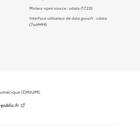
Moteur open source : udata (17.2.0)
Interface utilisateur de data.gouv.fr : cdata
(7ad44f4)
 Numérique (DINUM).
-public.fr