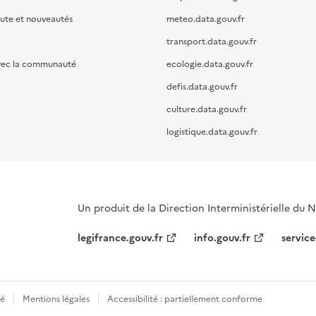
oute et nouveautés
meteo.data.gouv.fr
transport.data.gouv.fr
vec la communauté
ecologie.data.gouv.fr
defis.data.gouv.fr
culture.data.gouv.fr
logistique.data.gouv.fr
Un produit de la Direction Interministérielle du
legifrance.gouv.fr
info.gouv.fr
service
té
Mentions légales
Accessibilité : partiellement conforme