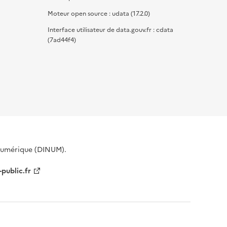
Moteur open source : udata (17.2.0)
Interface utilisateur de data.gouv.fr : cdata
(7ad44f4)
 Numérique (DINUM).
-public.fr