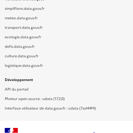
simplifions.data.gouv.fr
meteo.data.gouv.fr
transport.data.gouv.fr
ecologie.data.gouv.fr
defis.data.gouv.fr
culture.data.gouv.fr
logistique.data.gouv.fr
Développement
API du portail
Moteur open source : udata (17.2.0)
Interface utilisateur de data.gouv.fr : cdata (7ad44f4)