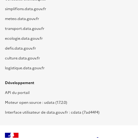
simplifions.data.gouv.fr
meteo.data.gouv.fr
transport.data.gouv.fr
ecologie.data.gouv.fr
defis.data.gouv.fr
culture.data.gouv.fr
logistique.data.gouv.fr
Développement
API du portail
Moteur open source : udata (17.2.0)
Interface utilisateur de data.gouv.fr : cdata (7ad44f4)