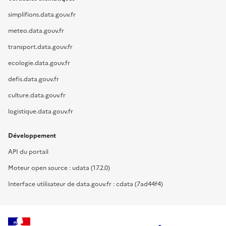
simplifions.data.gouv.fr
meteo.data.gouv.fr
transport.data.gouv.fr
ecologie.data.gouv.fr
defis.data.gouv.fr
culture.data.gouv.fr
logistique.data.gouv.fr
Développement
API du portail
Moteur open source : udata (17.2.0)
Interface utilisateur de data.gouv.fr : cdata (7ad44f4)