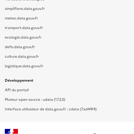
simplifions.data.gouv.fr
meteo.data.gouv.fr
transport.data.gouv.fr
ecologie.data.gouv.fr
defis.data.gouv.fr
culture.data.gouv.fr
logistique.data.gouv.fr
Développement
API du portail
Moteur open source : udata (17.2.0)
Interface utilisateur de data.gouv.fr : cdata (7ad44f4)