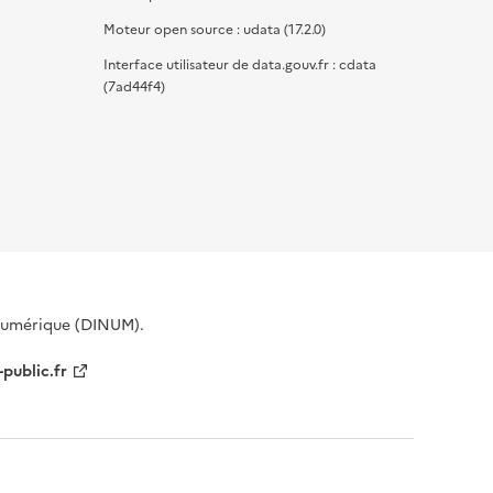
Moteur open source : udata (17.2.0)
Interface utilisateur de data.gouv.fr : cdata
(7ad44f4)
 Numérique (DINUM).
-public.fr