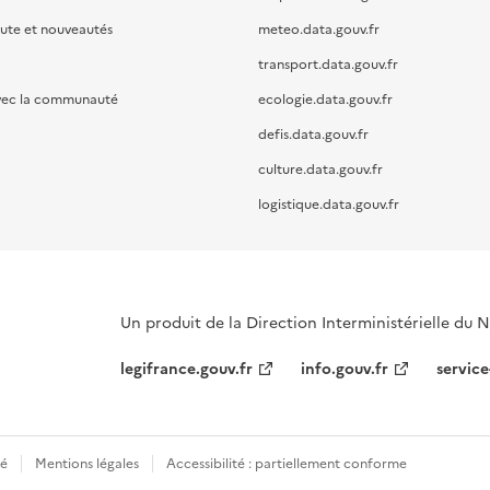
oute et nouveautés
meteo.data.gouv.fr
transport.data.gouv.fr
vec la communauté
ecologie.data.gouv.fr
defis.data.gouv.fr
culture.data.gouv.fr
logistique.data.gouv.fr
Un produit de la Direction Interministérielle du
legifrance.gouv.fr
info.gouv.fr
service
té
Mentions légales
Accessibilité : partiellement conforme