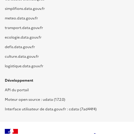
simplifions.data.gouv.fr
meteo.data.gouv.fr
transport.data.gouv.fr
ecologie.data.gouv.fr
defis.data.gouv.fr
culture.data.gouv.fr
logistique.data.gouv.fr
Développement
API du portail
Moteur open source : udata (17.2.0)
Interface utilisateur de data.gouv.fr : cdata (7ad44f4)