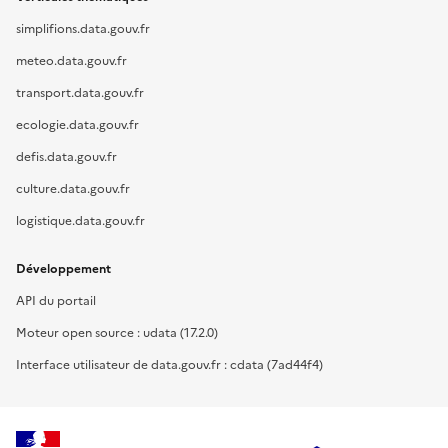
simplifions.data.gouv.fr
meteo.data.gouv.fr
transport.data.gouv.fr
ecologie.data.gouv.fr
defis.data.gouv.fr
culture.data.gouv.fr
logistique.data.gouv.fr
Développement
API du portail
Moteur open source : udata (17.2.0)
Interface utilisateur de data.gouv.fr : cdata (7ad44f4)