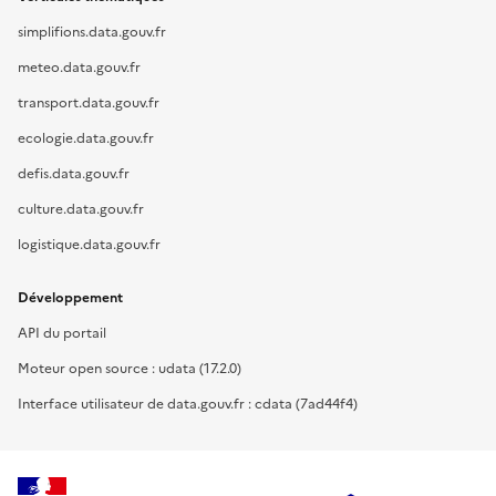
simplifions.data.gouv.fr
meteo.data.gouv.fr
transport.data.gouv.fr
ecologie.data.gouv.fr
defis.data.gouv.fr
culture.data.gouv.fr
logistique.data.gouv.fr
Développement
API du portail
Moteur open source : udata (17.2.0)
Interface utilisateur de data.gouv.fr : cdata (7ad44f4)