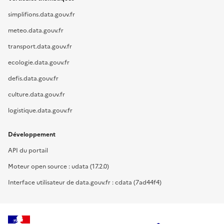
simplifions.data.gouv.fr
meteo.data.gouv.fr
transport.data.gouv.fr
ecologie.data.gouv.fr
defis.data.gouv.fr
culture.data.gouv.fr
logistique.data.gouv.fr
Développement
API du portail
Moteur open source : udata (17.2.0)
Interface utilisateur de data.gouv.fr : cdata (7ad44f4)