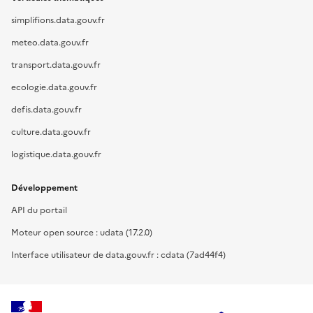
simplifions.data.gouv.fr
meteo.data.gouv.fr
transport.data.gouv.fr
ecologie.data.gouv.fr
defis.data.gouv.fr
culture.data.gouv.fr
logistique.data.gouv.fr
Développement
API du portail
Moteur open source : udata (17.2.0)
Interface utilisateur de data.gouv.fr : cdata (7ad44f4)