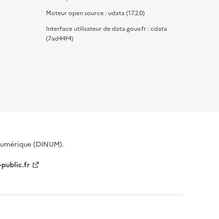
Moteur open source : udata (17.2.0)
Interface utilisateur de data.gouv.fr : cdata
(7ad44f4)
 Numérique (DINUM).
-public.fr