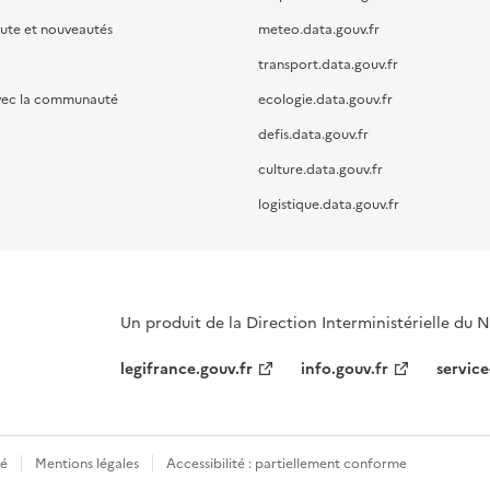
oute et nouveautés
meteo.data.gouv.fr
transport.data.gouv.fr
vec la communauté
ecologie.data.gouv.fr
defis.data.gouv.fr
culture.data.gouv.fr
logistique.data.gouv.fr
Un produit de la Direction Interministérielle du
legifrance.gouv.fr
info.gouv.fr
service
té
Mentions légales
Accessibilité : partiellement conforme