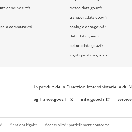
oute et nouveautés
meteo.data.gouv.fr
transport.data.gouv.fr
vec la communauté
ecologie.data.gouv.fr
defis.data.gouv.fr
culture.data.gouv.fr
logistique.data.gouv.fr
Un produit de la Direction Interministérielle du
legifrance.gouv.fr
info.gouv.fr
service
té
Mentions légales
Accessibilité : partiellement conforme