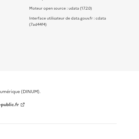
Moteur open source : udata (17.2.0)
Interface utilisateur de data.gouv.fr : cdata
(7ad44f4)
 Numérique (DINUM).
-public.fr