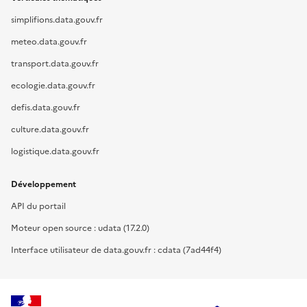
simplifions.data.gouv.fr
meteo.data.gouv.fr
transport.data.gouv.fr
ecologie.data.gouv.fr
defis.data.gouv.fr
culture.data.gouv.fr
logistique.data.gouv.fr
Développement
API du portail
Moteur open source : udata (17.2.0)
Interface utilisateur de data.gouv.fr : cdata (7ad44f4)