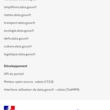
simplifions.data.gouv.fr
meteo.data.gouv.fr
transport.data.gouv.fr
ecologie.data.gouv.fr
defis.data.gouv.fr
culture.data.gouv.fr
logistique.data.gouv.fr
Développement
API du portail
Moteur open source : udata (17.2.0)
Interface utilisateur de data.gouv.fr : cdata (7ad44f4)