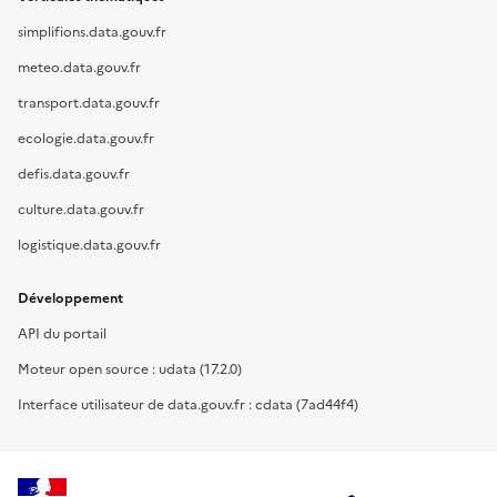
simplifions.data.gouv.fr
meteo.data.gouv.fr
transport.data.gouv.fr
ecologie.data.gouv.fr
defis.data.gouv.fr
culture.data.gouv.fr
logistique.data.gouv.fr
Développement
API du portail
Moteur open source : udata (17.2.0)
Interface utilisateur de data.gouv.fr : cdata (7ad44f4)