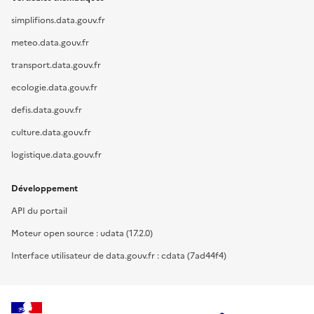
simplifions.data.gouv.fr
meteo.data.gouv.fr
transport.data.gouv.fr
ecologie.data.gouv.fr
defis.data.gouv.fr
culture.data.gouv.fr
logistique.data.gouv.fr
Développement
API du portail
Moteur open source : udata (17.2.0)
Interface utilisateur de data.gouv.fr : cdata (7ad44f4)