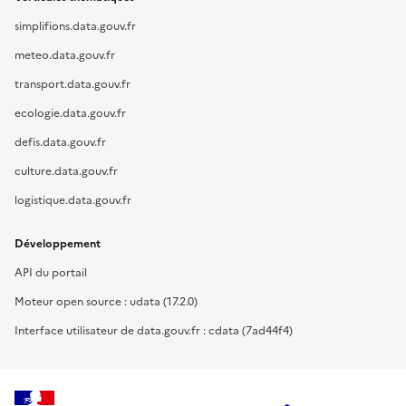
simplifions.data.gouv.fr
meteo.data.gouv.fr
transport.data.gouv.fr
ecologie.data.gouv.fr
defis.data.gouv.fr
culture.data.gouv.fr
logistique.data.gouv.fr
Développement
API du portail
Moteur open source : udata (17.2.0)
Interface utilisateur de data.gouv.fr : cdata (7ad44f4)