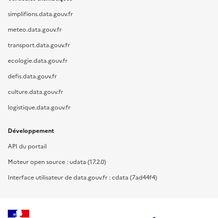
simplifions.data.gouv.fr
meteo.data.gouv.fr
transport.data.gouv.fr
ecologie.data.gouv.fr
defis.data.gouv.fr
culture.data.gouv.fr
logistique.data.gouv.fr
Développement
API du portail
Moteur open source : udata (17.2.0)
Interface utilisateur de data.gouv.fr : cdata (7ad44f4)