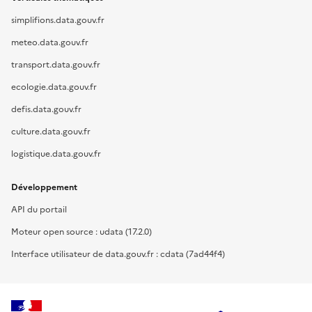
simplifions.data.gouv.fr
meteo.data.gouv.fr
transport.data.gouv.fr
ecologie.data.gouv.fr
defis.data.gouv.fr
culture.data.gouv.fr
logistique.data.gouv.fr
Développement
API du portail
Moteur open source : udata (17.2.0)
Interface utilisateur de data.gouv.fr : cdata (7ad44f4)