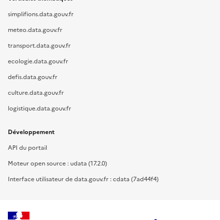
simplifions.data.gouv.fr
meteo.data.gouv.fr
transport.data.gouv.fr
ecologie.data.gouv.fr
defis.data.gouv.fr
culture.data.gouv.fr
logistique.data.gouv.fr
Développement
API du portail
Moteur open source : udata (17.2.0)
Interface utilisateur de data.gouv.fr : cdata (7ad44f4)