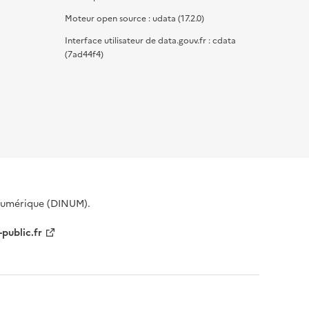
Moteur open source : udata (17.2.0)
Interface utilisateur de data.gouv.fr : cdata
(7ad44f4)
 Numérique (DINUM).
-public.fr