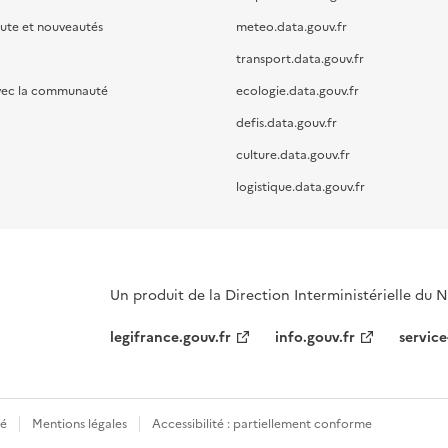
oute et nouveautés
meteo.data.gouv.fr
transport.data.gouv.fr
vec la communauté
ecologie.data.gouv.fr
defis.data.gouv.fr
culture.data.gouv.fr
logistique.data.gouv.fr
Un produit de la Direction Interministérielle du
legifrance.gouv.fr
info.gouv.fr
service
té
Mentions légales
Accessibilité : partiellement conforme