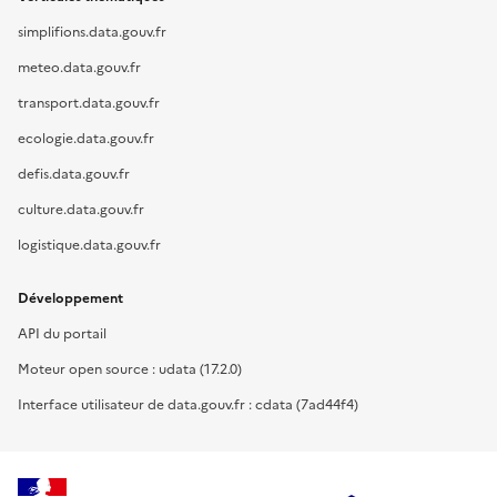
simplifions.data.gouv.fr
meteo.data.gouv.fr
transport.data.gouv.fr
ecologie.data.gouv.fr
defis.data.gouv.fr
culture.data.gouv.fr
logistique.data.gouv.fr
Développement
API du portail
Moteur open source : udata (17.2.0)
Interface utilisateur de data.gouv.fr : cdata (7ad44f4)