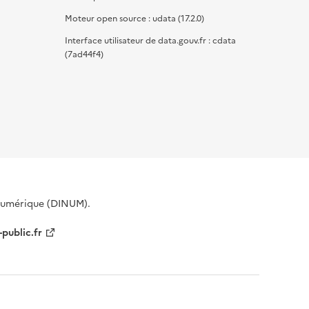
Moteur open source : udata (17.2.0)
Interface utilisateur de data.gouv.fr : cdata
(7ad44f4)
 Numérique (DINUM).
-public.fr