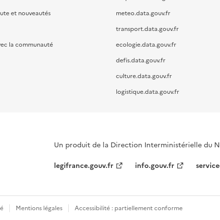
oute et nouveautés
meteo.data.gouv.fr
transport.data.gouv.fr
vec la communauté
ecologie.data.gouv.fr
defis.data.gouv.fr
culture.data.gouv.fr
logistique.data.gouv.fr
Un produit de la Direction Interministérielle du
legifrance.gouv.fr
info.gouv.fr
service
té
Mentions légales
Accessibilité : partiellement conforme