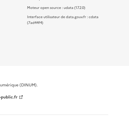
Moteur open source : udata (17.2.0)
Interface utilisateur de data.gouv.fr : cdata
(7ad44f4)
 Numérique (DINUM).
-public.fr