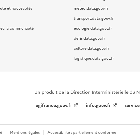
oute et nouveautés
meteo.data.gouv.fr
transport.data.gouv.fr
vec la communauté
ecologie.data.gouv.fr
defis.data.gouv.fr
culture.data.gouv.fr
logistique.data.gouv.fr
Un produit de la Direction Interministérielle du
legifrance.gouv.fr
info.gouv.fr
service
té
Mentions légales
Accessibilité : partiellement conforme