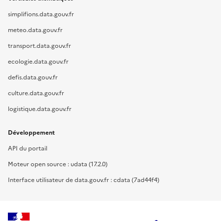
simplifions.data.gouv.fr
meteo.data.gouv.fr
transport.data.gouv.fr
ecologie.data.gouv.fr
defis.data.gouv.fr
culture.data.gouv.fr
logistique.data.gouv.fr
Développement
API du portail
Moteur open source : udata (17.2.0)
Interface utilisateur de data.gouv.fr : cdata (7ad44f4)