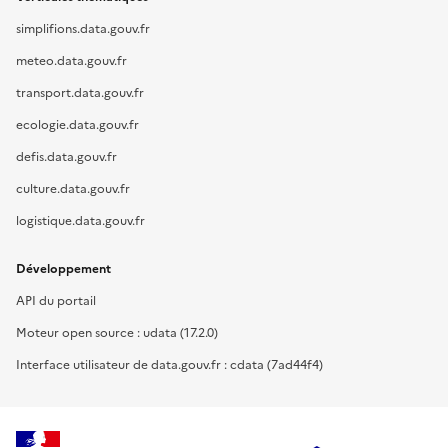
simplifions.data.gouv.fr
meteo.data.gouv.fr
transport.data.gouv.fr
ecologie.data.gouv.fr
defis.data.gouv.fr
culture.data.gouv.fr
logistique.data.gouv.fr
Développement
API du portail
Moteur open source : udata (17.2.0)
Interface utilisateur de data.gouv.fr : cdata (7ad44f4)