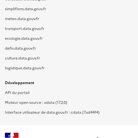
simplifions.data.gouv.fr
meteo.data.gouv.fr
transport.data.gouv.fr
ecologie.data.gouv.fr
defis.data.gouv.fr
culture.data.gouv.fr
logistique.data.gouv.fr
Développement
API du portail
Moteur open source : udata (17.2.0)
Interface utilisateur de data.gouv.fr : cdata (7ad44f4)