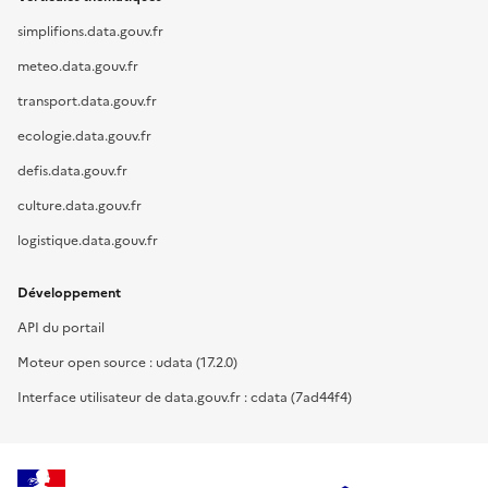
simplifions.data.gouv.fr
meteo.data.gouv.fr
transport.data.gouv.fr
ecologie.data.gouv.fr
defis.data.gouv.fr
culture.data.gouv.fr
logistique.data.gouv.fr
Développement
API du portail
Moteur open source : udata (17.2.0)
Interface utilisateur de data.gouv.fr : cdata (7ad44f4)