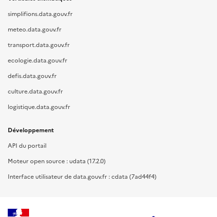
simplifions.data.gouv.fr
meteo.data.gouv.fr
transport.data.gouv.fr
ecologie.data.gouv.fr
defis.data.gouv.fr
culture.data.gouv.fr
logistique.data.gouv.fr
Développement
API du portail
Moteur open source : udata (17.2.0)
Interface utilisateur de data.gouv.fr : cdata (7ad44f4)