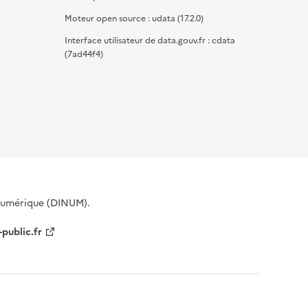
Moteur open source : udata (17.2.0)
Interface utilisateur de data.gouv.fr : cdata
(7ad44f4)
 Numérique (DINUM).
-public.fr