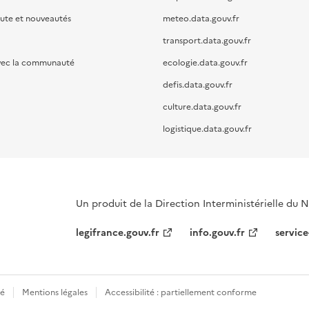
oute et nouveautés
meteo.data.gouv.fr
transport.data.gouv.fr
vec la communauté
ecologie.data.gouv.fr
defis.data.gouv.fr
culture.data.gouv.fr
logistique.data.gouv.fr
Un produit de la Direction Interministérielle du
legifrance.gouv.fr
info.gouv.fr
service
té
Mentions légales
Accessibilité : partiellement conforme