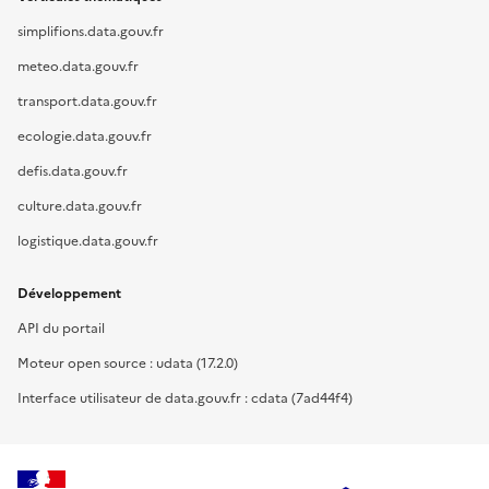
simplifions.data.gouv.fr
meteo.data.gouv.fr
transport.data.gouv.fr
ecologie.data.gouv.fr
defis.data.gouv.fr
culture.data.gouv.fr
logistique.data.gouv.fr
Développement
API du portail
Moteur open source : udata (17.2.0)
Interface utilisateur de data.gouv.fr : cdata (7ad44f4)