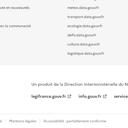
oute et nouveautés
meteo.data.gouv.fr
transport.data.gouv.fr
vec la communauté
ecologie.data.gouv.fr
defis.data.gouv.fr
culture.data.gouv.fr
logistique.data.gouv.fr
Un produit de la Direction Interministérielle du
legifrance.gouv.fr
info.gouv.fr
service
té
Mentions légales
Accessibilité : partiellement conforme