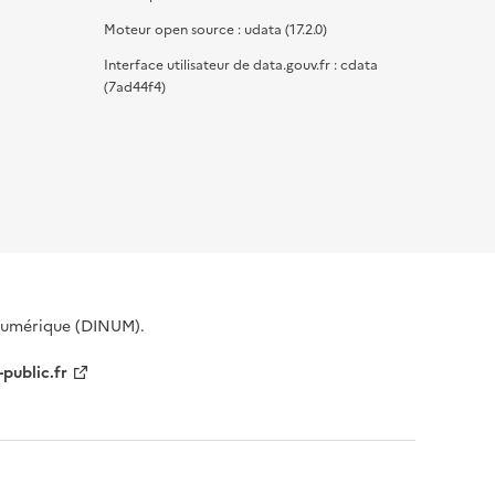
Moteur open source : udata (17.2.0)
Interface utilisateur de data.gouv.fr : cdata
(7ad44f4)
 Numérique (DINUM).
-public.fr