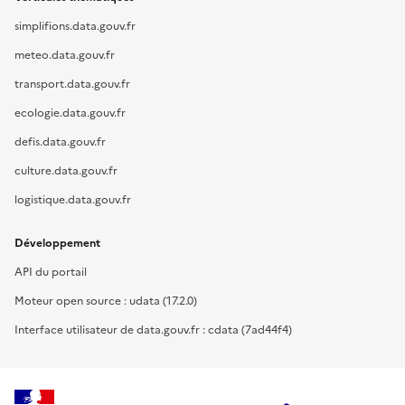
simplifions.data.gouv.fr
meteo.data.gouv.fr
transport.data.gouv.fr
ecologie.data.gouv.fr
defis.data.gouv.fr
culture.data.gouv.fr
logistique.data.gouv.fr
Développement
API du portail
Moteur open source : udata (17.2.0)
Interface utilisateur de data.gouv.fr : cdata (7ad44f4)