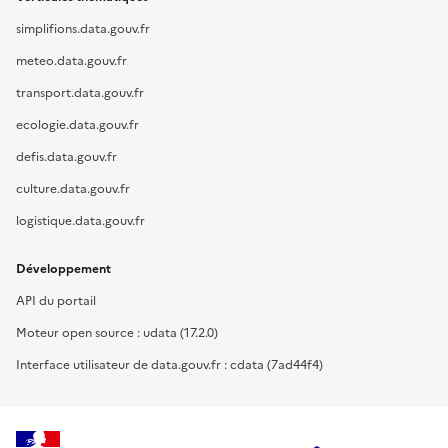
simplifions.data.gouv.fr
meteo.data.gouv.fr
transport.data.gouv.fr
ecologie.data.gouv.fr
defis.data.gouv.fr
culture.data.gouv.fr
logistique.data.gouv.fr
Développement
API du portail
Moteur open source : udata (17.2.0)
Interface utilisateur de data.gouv.fr : cdata (7ad44f4)