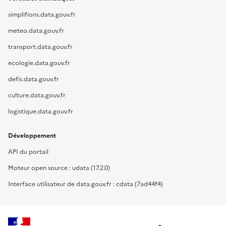
simplifions.data.gouv.fr
meteo.data.gouv.fr
transport.data.gouv.fr
ecologie.data.gouv.fr
defis.data.gouv.fr
culture.data.gouv.fr
logistique.data.gouv.fr
Développement
API du portail
Moteur open source : udata (17.2.0)
Interface utilisateur de data.gouv.fr : cdata (7ad44f4)