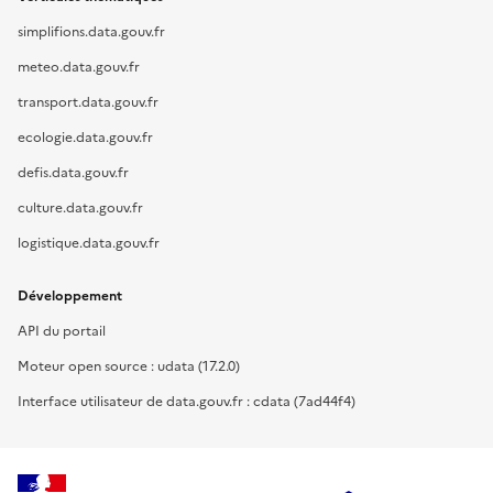
simplifions.data.gouv.fr
meteo.data.gouv.fr
transport.data.gouv.fr
ecologie.data.gouv.fr
defis.data.gouv.fr
culture.data.gouv.fr
logistique.data.gouv.fr
Développement
API du portail
Moteur open source : udata (17.2.0)
Interface utilisateur de data.gouv.fr : cdata (7ad44f4)