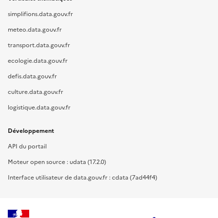
simplifions.data.gouv.fr
meteo.data.gouv.fr
transport.data.gouv.fr
ecologie.data.gouv.fr
defis.data.gouv.fr
culture.data.gouv.fr
logistique.data.gouv.fr
Développement
API du portail
Moteur open source : udata (17.2.0)
Interface utilisateur de data.gouv.fr : cdata (7ad44f4)