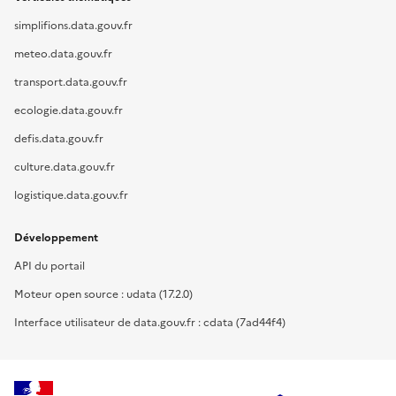
simplifions.data.gouv.fr
meteo.data.gouv.fr
transport.data.gouv.fr
ecologie.data.gouv.fr
defis.data.gouv.fr
culture.data.gouv.fr
logistique.data.gouv.fr
Développement
API du portail
Moteur open source : udata (17.2.0)
Interface utilisateur de data.gouv.fr : cdata (7ad44f4)