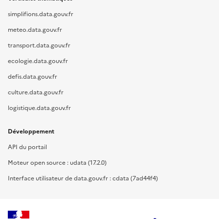
simplifions.data.gouv.fr
meteo.data.gouv.fr
transport.data.gouv.fr
ecologie.data.gouv.fr
defis.data.gouv.fr
culture.data.gouv.fr
logistique.data.gouv.fr
Développement
API du portail
Moteur open source : udata (17.2.0)
Interface utilisateur de data.gouv.fr : cdata (7ad44f4)