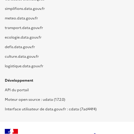
simplifions.data.gouv.fr
meteo.data.gouv.fr
transport.data.gouv.fr
ecologie.data.gouv.fr
defis.data.gouv.fr
culture.data.gouv.fr
logistique.data.gouv.fr
Développement
API du portail
Moteur open source : udata (17.2.0)
Interface utilisateur de data.gouv.fr : cdata (7ad44f4)