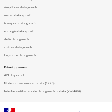
simplifions.data.gouv.fr
meteo.data.gouv.fr
transport.data.gouv.fr
ecologie.data.gouv.fr
defis.data.gouv.fr
culture.data.gouv.fr
logistique.data.gouv.fr
Développement
API du portail
Moteur open source : udata (17.2.0)
Interface utilisateur de data.gouv.fr : cdata (7ad44f4)