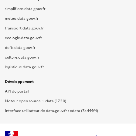
simplifions.data.gouv.fr
meteo.data.gouv.fr
transport.data.gouv.fr
ecologie.data.gouv.fr
defis.data.gouv.fr
culture.data.gouv.fr
logistique.data.gouv.fr
Développement
API du portail
Moteur open source : udata (17.2.0)
Interface utilisateur de data.gouv.fr : cdata (7ad44f4)