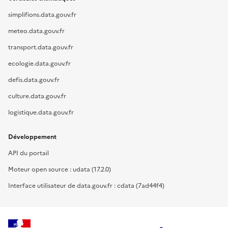
simplifions.data.gouv.fr
meteo.data.gouv.fr
transport.data.gouv.fr
ecologie.data.gouv.fr
defis.data.gouv.fr
culture.data.gouv.fr
logistique.data.gouv.fr
Développement
API du portail
Moteur open source : udata (17.2.0)
Interface utilisateur de data.gouv.fr : cdata (7ad44f4)