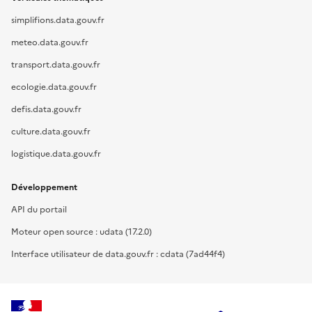
simplifions.data.gouv.fr
meteo.data.gouv.fr
transport.data.gouv.fr
ecologie.data.gouv.fr
defis.data.gouv.fr
culture.data.gouv.fr
logistique.data.gouv.fr
Développement
API du portail
Moteur open source : udata (17.2.0)
Interface utilisateur de data.gouv.fr : cdata (7ad44f4)